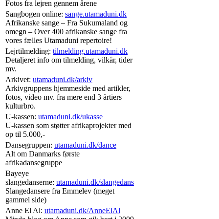
Fotos fra lejren gennem årene
Sangbogen online:
sange.utamaduni.dk
Afrikanske sange – Fra Sukumaland og
omegn – Over 400 afrikanske sange fra
vores fælles Utamaduni repertoire!
Lejrtilmelding:
tilmelding.utamaduni.dk
Detaljeret info om tilmelding, vilkår, tider
mv.
Arkivet:
utamaduni.dk/arkiv
Arkivgruppens hjemmeside med artikler,
fotos, video mv. fra mere end 3 årtiers
kulturbro.
U-kassen:
utamaduni.dk/ukasse
U-kassen som støtter afrikaprojekter med
op til 5.000,-
Dansegruppen:
utamaduni.dk/dance
Alt om Danmarks første
afrikadansegruppe
Bayeye
slangedanserne:
utamaduni.dk/slangedans
Slangedansere fra Emmelev (meget
gammel side)
Anne El Al:
utamaduni.dk/AnneElAl