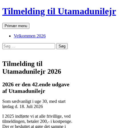
Hop
Tilmelding til Utamadunilejr
til
indhold
Søg
Primær menu
Velkommen 2026
Søg
efter:
Tilmelding til
Utamadunilejr 2026
2026 er den 42.ende udgave
af Utamadunilejr
Som sædvanligt i uge 30, med start
lørdag d. 18. Juli 2026
I 2025 indførte vi at alle frivillige, ved
tilmeldingen, betaler 200,- i kostpenge.
Der er besluttet at gøre det samme i