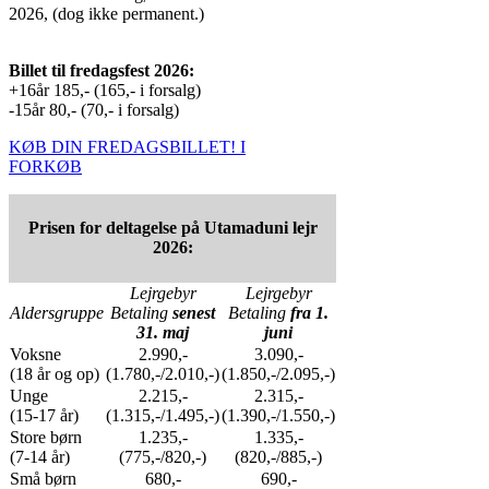
2026, (dog ikke permanent.)
Billet til fredagsfest 2026:
+16år 185,- (165,- i forsalg)
-15år 80,- (70,- i forsalg)
KØB DIN FREDAGSBILLET! I
FORKØB
Prisen for deltagelse på Utamaduni lejr
2026:
Lejrgebyr
Lejrgebyr
Aldersgruppe
Betaling
senest
Betaling
fra 1.
31. maj
juni
Voksne
2.990,-
3.090,-
(18 år og op)
(1.780,-/2.010,-)
(1.850,-/2.095,-)
Unge
2.215,-
2.315,-
(15-17 år)
(1.315,-/1.495,-)
(1.390,-/1.550,-)
Store børn
1.235,-
1.335,-
(7-14 år)
(775,-/820,-)
(820,-/885,-)
Små børn
680,-
690,-