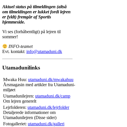
Aktuel status på tilmeldingen (altså
om tilmeldingen er lukket fordi lejren
er fyldt) fremgår af Sportis
hjemmeside.
Vi ses (forhåbentligt) på lejren til
sommer!
INFO-teamet
Evt. kontakt:
info@utamaduni.dk
Utamadunilinks
Mwaka Huu:
utamaduni.dk/mwakahuu
Årsmagasin med artikler fra Utamaduni-
miljøet
Utamadunilejren:
utamaduni.dk/camp
Om lejren generelt
Lejrfolderen:
utamaduni.dk/lejrfolder
Detaljerede informationer om
Utamadunilejren (Disse sider)
Fotogalleriet:
utamaduni.dk/galleri