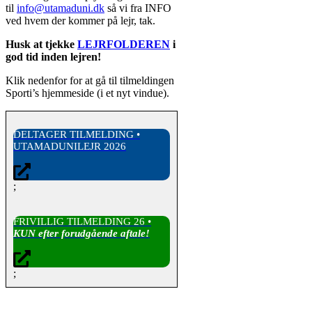
til
info@utamaduni.dk
så vi fra INFO
ved hvem der kommer på lejr, tak.
Husk at tjekke
LEJRFOLDEREN
i
god tid inden lejren!
Klik nedenfor for at gå til tilmeldingen
Sporti’s hjemmeside (i et nyt vindue).
DELTAGER TILMELDING •
UTAMADUNILEJR 2026
;
FRIVILLIG TILMELDING 26 •
KUN efter forudgående aftale!
;