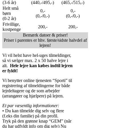
(3-6 år)
(440,-/495,-)
(465,-/515,-)
Helt små
0,-
0,-
børn
(0,-/0,-)
(0,-/0,-)
(0-2 år)
Frivillige,
200,-
200,-
kostpenge
Bemærk datoer & priser!
Priser i parentes er hhv. første/sidste halvdel af
lejren!
Vi vil helst have hel-uges tilmeldinger,
så vi sælger max. 2 x 50 halve lejre i
alt.
Hele lejre kan købes indtil lejren
er fyldt!
Vi benytter online tjenesten “Sporti” til
registrering af tilmeldingerne for både
lejrdeltagere og de som arbejder
(arrangører og hjælpere) på lejren.
Et par væsentlig informationer:
• Du kan tilmelde dig selv og flere
(f.eks din familie) på din profil.
Tryk på den grønne knap “GEM” (når
du har udfyldt info om dig selv) Nu