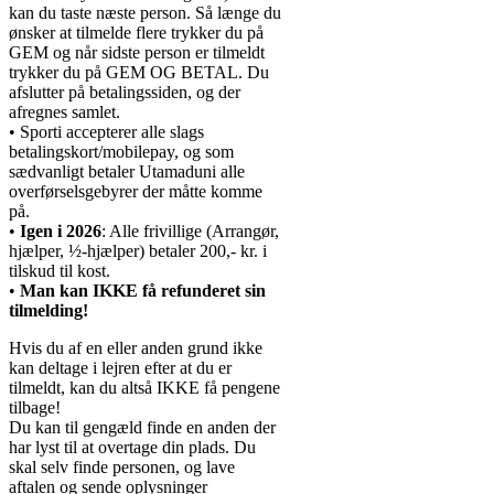
kan du taste næste person. Så længe du
ønsker at tilmelde flere trykker du på
GEM og når sidste person er tilmeldt
trykker du på GEM OG BETAL. Du
afslutter på betalingssiden, og der
afregnes samlet.
• Sporti accepterer alle slags
betalingskort/mobilepay, og som
sædvanligt betaler Utamaduni alle
overførselsgebyrer der måtte komme
på.
•
Igen i 2026
: Alle frivillige (Arrangør,
hjælper, ½-hjælper) betaler 200,- kr. i
tilskud til kost.
•
Man kan IKKE få refunderet sin
tilmelding!
Hvis du af en eller anden grund ikke
kan deltage i lejren efter at du er
tilmeldt, kan du altså IKKE få pengene
tilbage!
Du kan til gengæld finde en anden der
har lyst til at overtage din plads. Du
skal selv finde personen, og lave
aftalen og sende oplysninger