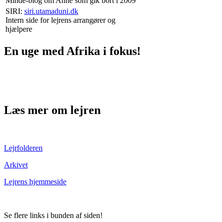
Minde-blog om Anne som gik bort i 2009
SIRI:
siri.utamaduni.dk
Intern side for lejrens arrangører og
hjælpere
En uge med Afrika i fokus!
Læs mer om lejren
Lejrfolderen
Arkivet
Lejrens hjemmeside
Se flere links i bunden af siden!